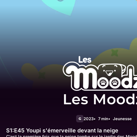
Les Mood
2023
7 min
Jeunesse
G
S1:E45
Youpi s'émerveille devant la neige
C'est la première fois que la neige tombe sur le jardin des Moo