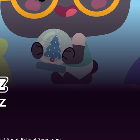
z
ds ! Youpi, Bulle et Zoumzoum