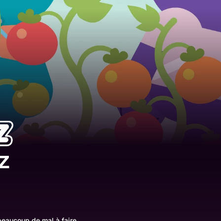
z
beaucoup de mal à faire