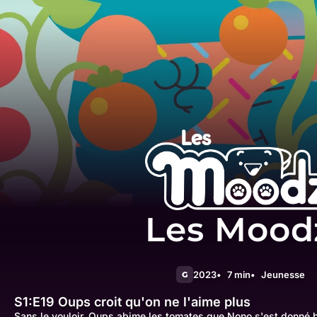
Les Mood
2023
7 min
Jeunesse
G
S1:E19
Oups croit qu'on ne l'aime plus
Sans le vouloir, Oups abime les tomates que Nono s'est donné 