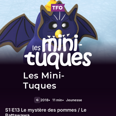
Les Mini-
Tuques
2018
11 min
Jeunesse
G
S1:E13
Le mystère des pommes / Le
Battawawa