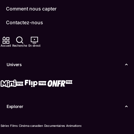
Comment nous capter
Contactez-nous
ONFR
Accueil
Recherche
En direct
IDÉLLO
Boukili
Univers
Conditions d'utilisation
Accessibilité
Confidentialité
Explorer
© Office des télécommunications éducatives de
langue française de l’Ontario (TFO) - 2026
Séries
Films
Cinéma canadien
Documentaires
Animations