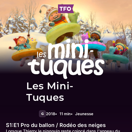
Les Mini-
Tuques
2018
11 min
Jeunesse
G
S1:E1
Pro du ballon / Rodéo des neiges
Lorsque Thierry le pingouin reste coincé dans l'anneau du