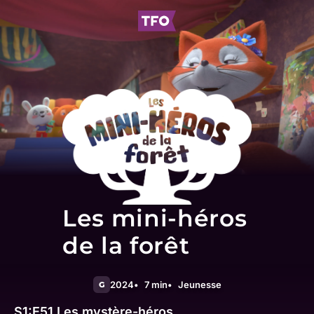
Les mini-héros
de la forêt
2024
7 min
Jeunesse
G
S1:E51
Les mystère-héros