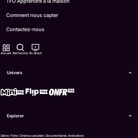
TFO Apprendre à la maison
Comment nous capter
Contactez-nous
ONFR
Accueil
Recherche
En direct
IDÉLLO
Boukili
Univers
Conditions d'utilisation
Accessibilité
Confidentialité
Explorer
© Office des télécommunications éducatives de
langue française de l’Ontario (TFO) - 2026
Séries
Films
Cinéma canadien
Documentaires
Animations