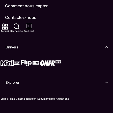
Comment nous capter
Contactez-nous
ONFR
Accueil
Recherche
En direct
IDÉLLO
Univers
Boukili
Conditions d'utilisation
Accessibilité
Explorer
Confidentialité
© Office des télécommunications éducatives de
Séries
Films
Cinéma canadien
Documentaires
Animations
langue française de l’Ontario (TFO) - 2026