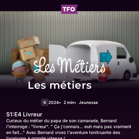
Les métiers
2024
2 min
Jeunesse
G
S1:E4
Livreur
Curieux du métier du papa de son camarade, Bernard
l'interroge : "livreur". " Ça j'connais... euh mais pas vraiment
en fait..." Avec Bernard vivez l'aventure tonitruante des
livraisons à grande vitesse !