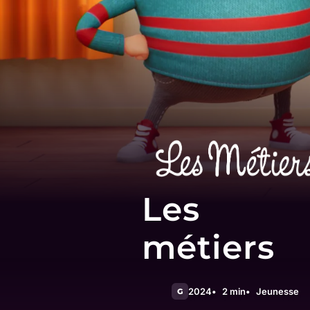
Les
métiers
2024
2 min
Jeunesse
G