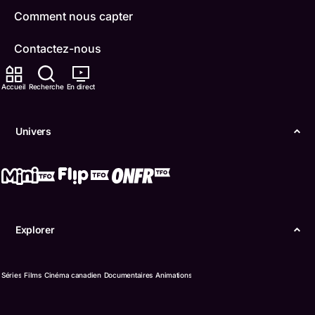
Comment nous capter
Contactez-nous
ONFR
Accueil
Recherche
En direct
IDÉLLO
Univers
Boukili
Conditions d'utilisation
Accessibilité
Explorer
Confidentialité
© Office des télécommunications éducatives de
Séries
Films
Cinéma canadien
Documentaires
Animations
langue française de l’Ontario (TFO) - 2026