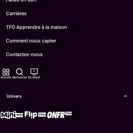
Carrières
TFO Apprendre à la maison
Comment nous capter
Contactez-nous
ONFR
Accueil
Recherche
En direct
IDÉLLO
Boukili
Univers
Conditions d'utilisation
Accessibilité