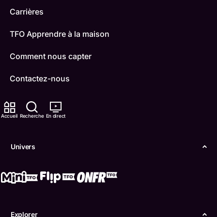
Carrières
TFO Apprendre à la maison
Comment nous capter
Contactez-nous
ONFR
Accueil
Recherche
En direct
IDÉLLO
Boukili
Univers
Conditions d'utilisation
Accessibilité
Confidentialité
Explorer