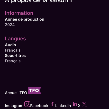
À propos de la saison 1
Information
Année de production
2024
Langues
Audio
Français
Sous-titres
Français
Accueil TFO
Instagram
Facebook
LinkedIn
X