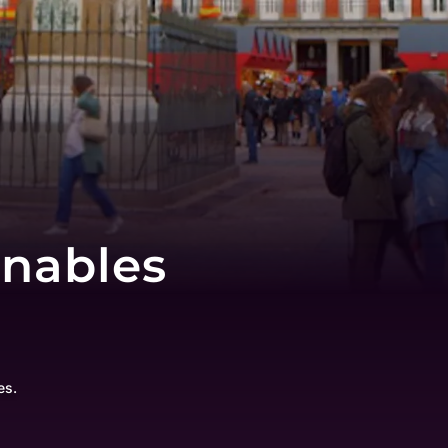
rnables
es.