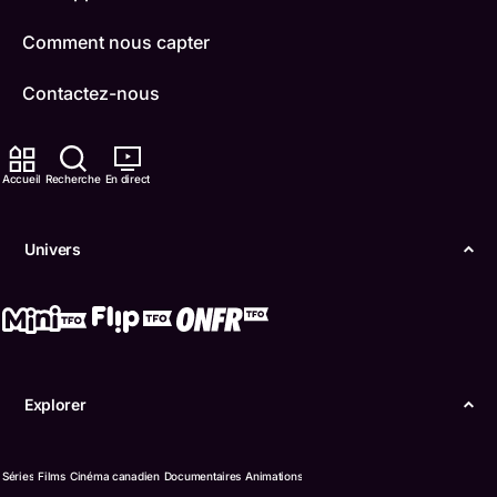
Comment nous capter
Contactez-nous
ONFR
Accueil
Recherche
En direct
IDÉLLO
Boukili
Univers
Conditions d'utilisation
Accessibilité
Confidentialité
Explorer
© Office des télécommunications éducatives de
langue française de l’Ontario (TFO) - 2026
Séries
Films
Cinéma canadien
Documentaires
Animations