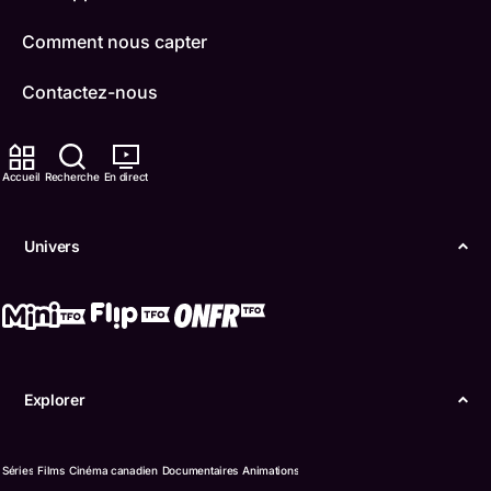
Comment nous capter
Contactez-nous
ONFR
Accueil
Recherche
En direct
IDÉLLO
Boukili
Univers
Conditions d'utilisation
Accessibilité
Confidentialité
Explorer
© Office des télécommunications éducatives de
langue française de l’Ontario (TFO) - 2026
Séries
Films
Cinéma canadien
Documentaires
Animations