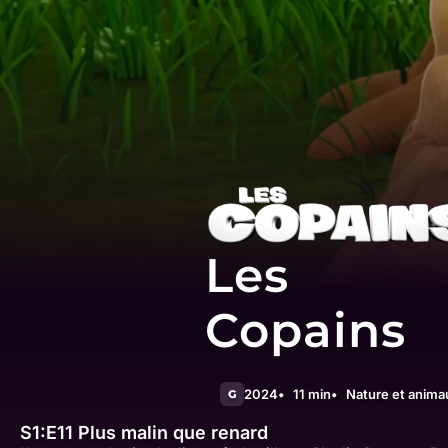
Les
Copains
2024
11 min
Nature et anima
G
S1:E11
Plus malin que renard