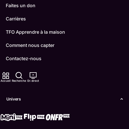
Faites un don
Carrières
TFO Apprendre à la maison
Comment nous capter
Contactez-nous
ONFR
Accueil
Recherche
En direct
IDÉLLO
Boukili
Univers
Conditions d'utilisation
Accessibilité