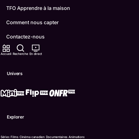
TFO Apprendre à la maison
Comment nous capter
Contactez-nous
ONFR
Accueil
Recherche
En direct
IDÉLLO
Univers
Boukili
Conditions d'utilisation
Accessibilité
Explorer
Confidentialité
© Office des télécommunications éducatives de langue f
Séries
Films
Cinéma canadien
Documentaires
Animations