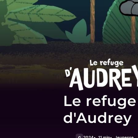
Le refuge
d'Audrey
2024
11 min
Jeunesse
G