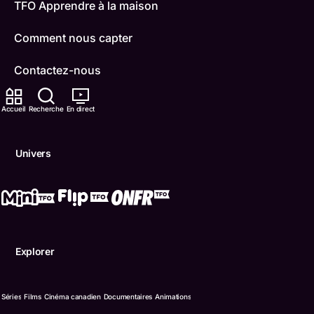
TFO Apprendre à la maison
Comment nous capter
Contactez-nous
ONFR
Accueil
Recherche
En direct
IDÉLLO
Univers
Boukili
Conditions d'utilisation
Accessibilité
Explorer
Confidentialité
© Office des télécommunications éducatives de langue f
Séries
Films
Cinéma canadien
Documentaires
Animations