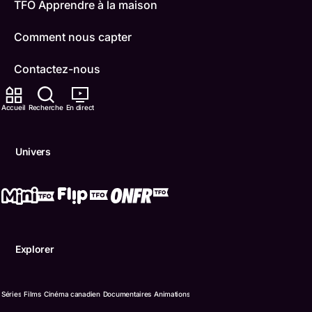
TFO Apprendre à la maison
Comment nous capter
Contactez-nous
ONFR
Accueil
Recherche
En direct
IDÉLLO
Univers
Boukili
Conditions d'utilisation
Accessibilité
Explorer
Confidentialité
© Office des télécommunications éducatives de langue f
Séries
Films
Cinéma canadien
Documentaires
Animations