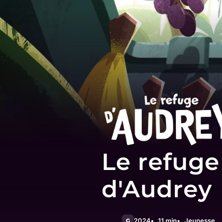
Le refuge
d'Audrey
2024
11 min
Jeunesse
G