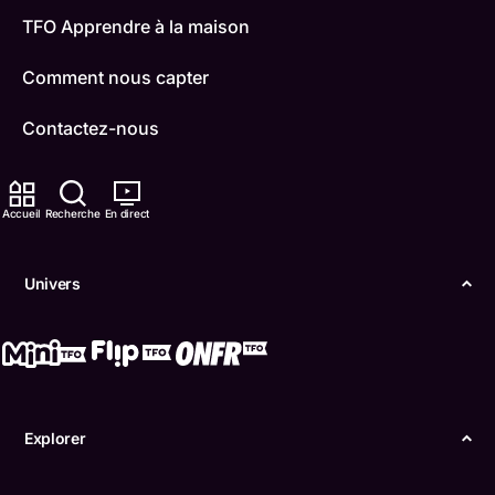
TFO Apprendre à la maison
Comment nous capter
Contactez-nous
ONFR
Accueil
Recherche
En direct
IDÉLLO
Boukili
Univers
Conditions d'utilisation
Accessibilité
Confidentialité
Explorer
© Office des télécommunications éducatives de