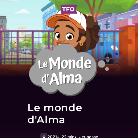
Le monde
d'Alma
2021
22 min
Jeunesse
G