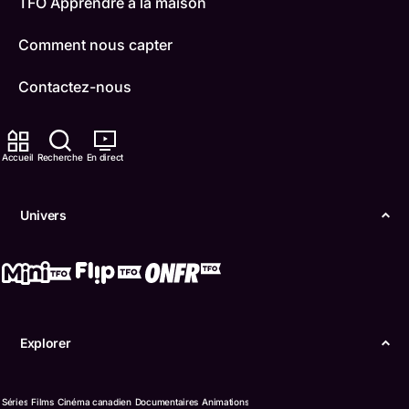
TFO Apprendre à la maison
Comment nous capter
Contactez-nous
ONFR
Accueil
Recherche
En direct
IDÉLLO
Boukili
Univers
Conditions d'utilisation
Accessibilité
Confidentialité
Explorer
© Office des télécommunications éducatives de
langue française de l’Ontario (TFO) - 2026
Séries
Films
Cinéma canadien
Documentaires
Animations