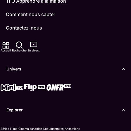
TFO Apprendre à la maison
Comment nous capter
Contactez-nous
ONFR
Accueil
Recherche
En direct
IDÉLLO
Boukili
Univers
Conditions d'utilisation
Accessibilité
Confidentialité
Explorer
© Office des télécommunications éducatives de
langue française de l’Ontario (TFO) - 2026
Séries
Films
Cinéma canadien
Documentaires
Animations