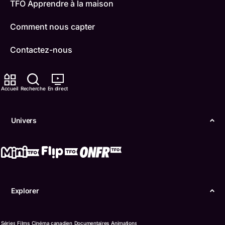
TFO Apprendre à la maison
Comment nous capter
Contactez-nous
ONFR
Accueil
Recherche
En direct
IDÉLLO
Boukili
Univers
Conditions d'utilisation
Accessibilité
Confidentialité
Explorer
© Office des télécommunications éducatives de
langue française de l’Ontario (TFO) - 2026
Séries
Films
Cinéma canadien
Documentaires
Animations