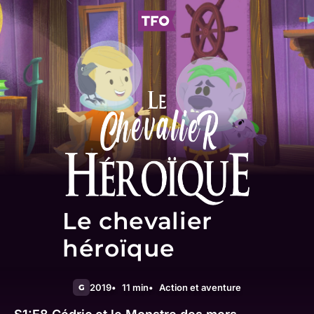
Le chevalier
héroïque
2019
11 min
Action et aventure
G