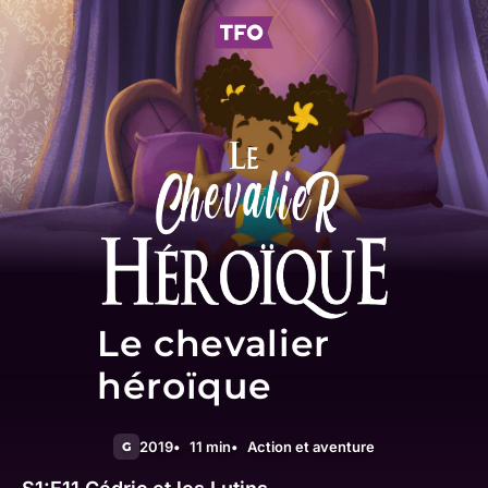
Le chevalier
héroïque
2019
11 min
Action et aventure
G