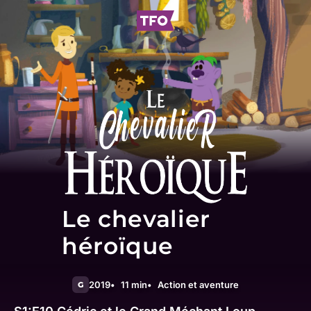
Le chevalier
héroïque
2019
11 min
Action et aventure
G