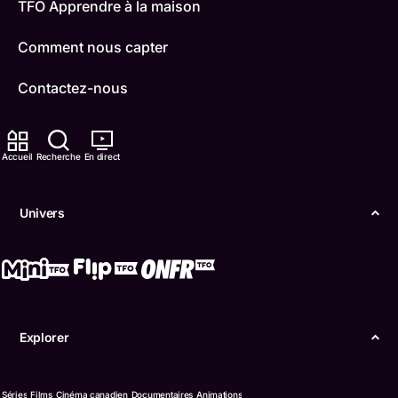
TFO Apprendre à la maison
Comment nous capter
Contactez-nous
ONFR
Accueil
Recherche
En direct
IDÉLLO
Boukili
Univers
Conditions d'utilisation
Accessibilité
Confidentialité
Explorer
© Office des télécommunications éducatives de
langue française de l’Ontario (TFO) - 2026
Séries
Films
Cinéma canadien
Documentaires
Animations