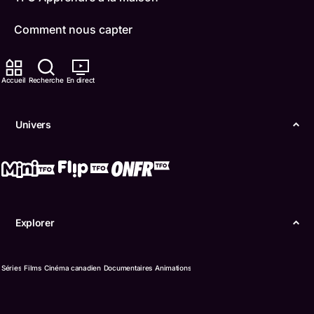
Comment nous capter
Contactez-nous
Accueil
Recherche
En direct
ONFR
Univers
IDÉLLO
Boukili
Conditions d'utilisation
Accessibilité
Explorer
Confidentialité
Séries
Films
Cinéma canadien
Documentaires
Animations
© Office des télécommunications éducatives de
langue française de l’Ontario (TFO) - 2026