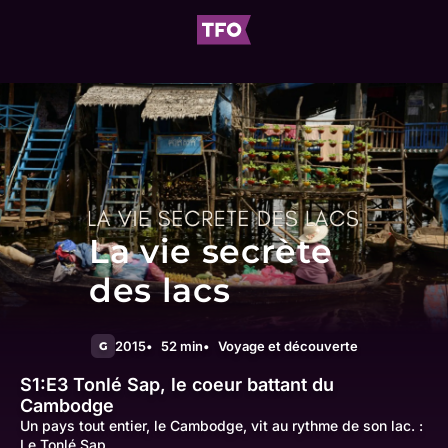
La vie secrète
des lacs
2015
52 min
Voyage et découverte
G
S1:E3
Tonlé Sap, le coeur battant du
Cambodge
Un pays tout entier, le Cambodge, vit au rythme de son lac. :
Le Tonlé Sap