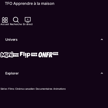
TFO Apprendre à la maison
Comment nous capter
Accueil
Recherche
En direct
Contactez-nous
ONFR
Univers
IDÉLLO
Boukili
Conditions d'utilisation
Explorer
Accessibilité
Séries
Films
Cinéma canadien
Documentaires
Animations
Confidentialité
© Office des télécommunications éducatives de