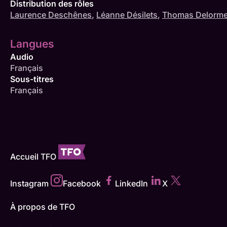
Distribution des rôles
Laurence Deschênes
,
Léanne Désilets
,
Thomas Delorm
Langues
Audio
Français
Sous-titres
Français
Accueil TFO
Instagram
Facebook
LinkedIn
X
À propos de TFO