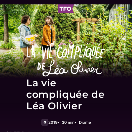
La vie
compliquée de
Léa Olivier
2019
30 min
Drame
G