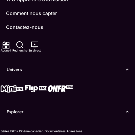
Comment nous capter
Contactez-nous
ONFR
Accueil
Recherche
En direct
IDÉLLO
Boukili
Univers
Conditions d'utilisation
Accessibilité
Confidentialité
Explorer
© Office des télécommunications éducatives de
langue française de l’Ontario (TFO) - 2026
Séries
Films
Cinéma canadien
Documentaires
Animations