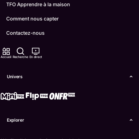
TFO Apprendre à la maison
Comment nous capter
Contactez-nous
ONFR
Accueil
Recherche
En direct
IDÉLLO
Boukili
Univers
Conditions d'utilisation
Accessibilité
Confidentialité
Explorer
© Office des télécommunications éducatives de