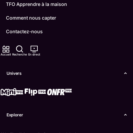
TFO Apprendre à la maison
Comment nous capter
Contactez-nous
ONFR
Accueil
Recherche
En direct
IDÉLLO
Boukili
Univers
Conditions d'utilisation
Accessibilité
Confidentialité
Explorer
© Office des télécommunications éducatives de