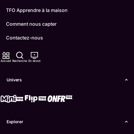
TFO Apprendre à la maison
Comment nous capter
Contactez-nous
ONFR
Accueil
Recherche
En direct
IDÉLLO
Boukili
Univers
Conditions d'utilisation
Accessibilité
Confidentialité
Explorer