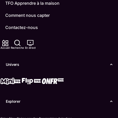
TFO Apprendre à la maison
Comment nous capter
Contactez-nous
ONFR
Accueil
Recherche
En direct
IDÉLLO
Boukili
Univers
Conditions d'utilisation
Accessibilité
Confidentialité
Explorer
© Office des télécommunications éducatives de