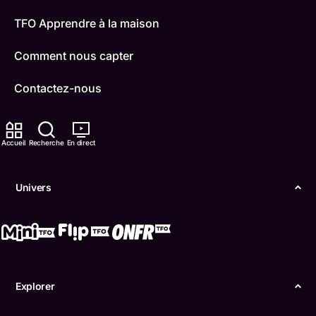
TFO Apprendre à la maison
Comment nous capter
Contactez-nous
ONFR
Accueil
Recherche
En direct
IDÉLLO
Boukili
Univers
Conditions d'utilisation
Accessibilité
Confidentialité
Explorer
© Office des télécommunications éducatives de