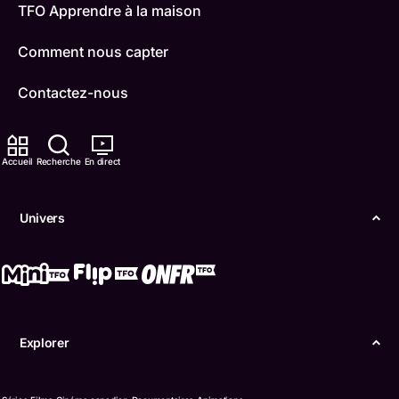
TFO Apprendre à la maison
Comment nous capter
Contactez-nous
ONFR
Accueil
Recherche
En direct
IDÉLLO
Boukili
Univers
Conditions d'utilisation
Accessibilité
Confidentialité
Explorer
© Office des télécommunications éducatives de