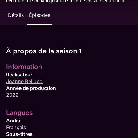
l'écriture du scénario jusqu'à sa sortie en salle et au-delà.
Détails
Épisodes
À propos de la saison 1
Information
Réalisateur
Joanne Belluco
Année de production
2022
Langues
Audio
Français
Sous-titres