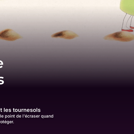
e
s
t les tournesols
 le point de l'écraser quand
rotéger.