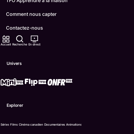
TFO Apprendre à la maison
Comment nous capter
Contactez-nous
ONFR
Accueil
Recherche
En direct
IDÉLLO
Univers
Boukili
Conditions d'utilisation
Accessibilité
Explorer
Confidentialité
© Office des télécommunications éducatives de langue f
Séries
Films
Cinéma canadien
Documentaires
Animations