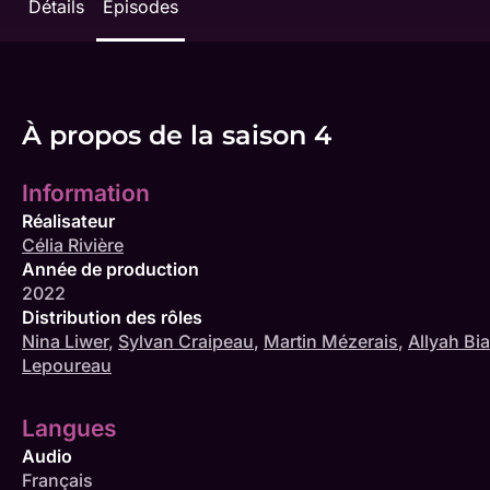
Détails
Épisodes
À propos de la saison 4
Information
Réalisateur
Célia Rivière
Année de production
2022
Distribution des rôles
Nina Liwer
,
Sylvan Craipeau
,
Martin Mézerais
,
Allyah Bi
Lepoureau
Langues
Audio
Français