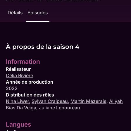
Détails
Épisodes
À propos de la saison 4
Information
Réalisateur
Célia Rivière
Année de production
2022
Distribution des rôles
Nina Liwer
,
Sylvan Craipeau
,
Martin Mézerais
,
Allyah
Bias Da Veiga
,
Juliane Lepoureau
Langues