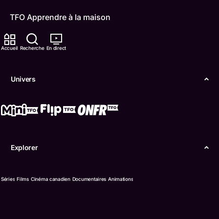
TFO Apprendre à la maison
Comment nous capter
Accueil
Recherche
En direct
Contactez-nous
Univers
ONFR
IDÉLLO
Boukili
Explorer
Conditions d'utilisation
Accessibilité
Séries
Films
Cinéma canadien
Documentaires
Animations
Confidentialité