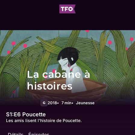
La cabane à
histoires
2018
7 min
Jeunesse
G
S1:E6
Poucette
Les amis lisent l'histoire de Poucette.
Détails
Épisodes