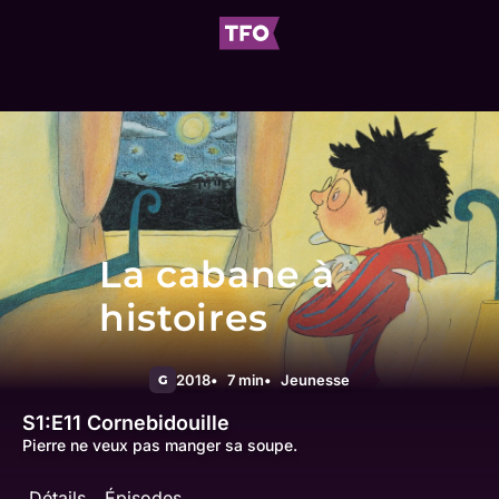
La cabane à
histoires
2018
7 min
Jeunesse
G
S1:E11
Cornebidouille
Pierre ne veux pas manger sa soupe.
Détails
Épisodes