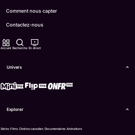
Comment nous capter
Contactez-nous
ONFR
Accueil
Recherche
En direct
IDÉLLO
Boukili
Univers
Conditions d'utilisation
Accessibilité
Confidentialité
Explorer
© Office des télécommunications éducatives de
langue française de l’Ontario (TFO) - 2026
Séries
Films
Cinéma canadien
Documentaires
Animations