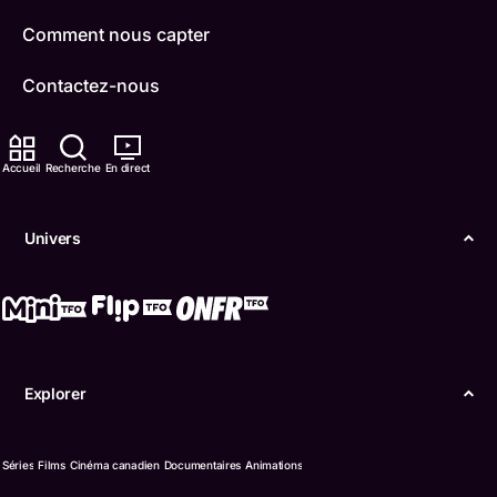
Comment nous capter
Contactez-nous
ONFR
Accueil
Recherche
En direct
IDÉLLO
Boukili
Univers
Conditions d'utilisation
Accessibilité
Confidentialité
Explorer
© Office des télécommunications éducatives de
langue française de l’Ontario (TFO) - 2026
Séries
Films
Cinéma canadien
Documentaires
Animations