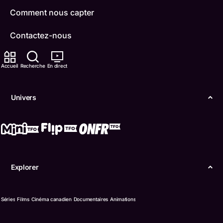
Comment nous capter
Contactez-nous
ONFR
Accueil
Recherche
En direct
IDÉLLO
Univers
Boukili
Conditions d'utilisation
Accessibilité
Explorer
Confidentialité
© Office des télécommunications éducatives de
Séries
Films
Cinéma canadien
Documentaires
Animations
langue française de l’Ontario (TFO) - 2026