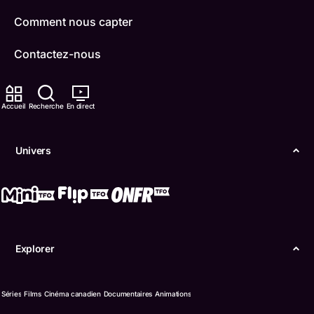
Comment nous capter
Contactez-nous
ONFR
Accueil
Recherche
En direct
IDÉLLO
Boukili
Univers
Conditions d'utilisation
Accessibilité
Confidentialité
Explorer
© Office des télécommunications éducatives de
langue française de l’Ontario (TFO) - 2026
Séries
Films
Cinéma canadien
Documentaires
Animations