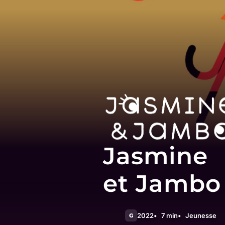
Jasmine
et Jambo
2022
7 min
Jeunesse
G