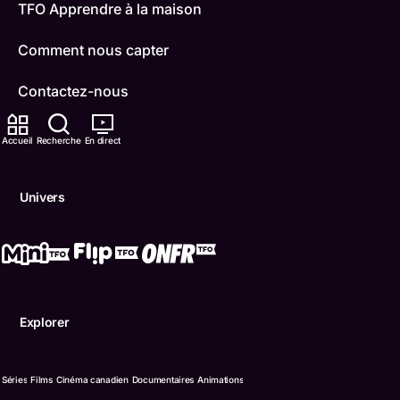
TFO Apprendre à la maison
Comment nous capter
Contactez-nous
ONFR
Accueil
Recherche
En direct
IDÉLLO
Univers
Boukili
Conditions d'utilisation
Accessibilité
Explorer
Confidentialité
© Office des télécommunications éducatives de langue f
Séries
Films
Cinéma canadien
Documentaires
Animations