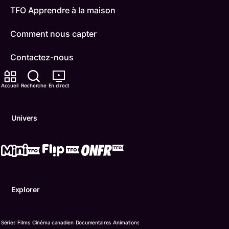
TFO Apprendre à la maison
Comment nous capter
Contactez-nous
ONFR
Accueil
Recherche
En direct
IDÉLLO
Univers
Boukili
Conditions d'utilisation
Accessibilité
Explorer
Confidentialité
© Office des télécommunications éducatives de langue f
Séries
Films
Cinéma canadien
Documentaires
Animations