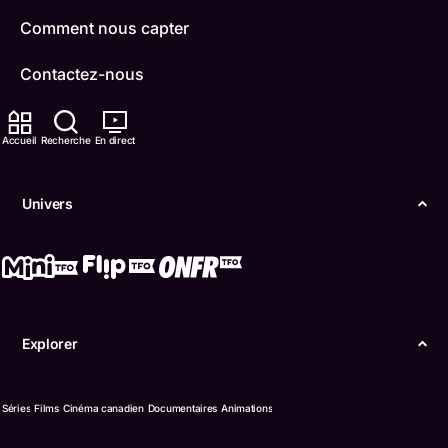
Comment nous capter
Contactez-nous
ONFR
Accueil
Recherche
En direct
IDÉLLO
Univers
Boukili
Conditions d'utilisation
Accessibilité
Explorer
Confidentialité
© Office des télécommunications éducatives de
Séries
Films
Cinéma canadien
Documentaires
Animations
langue française de l’Ontario (TFO) - 2026